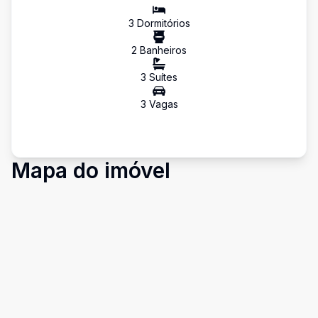
3
Dormitório
s
2
Banheiro
s
3
Suíte
s
3
Vaga
s
Mapa do imóvel