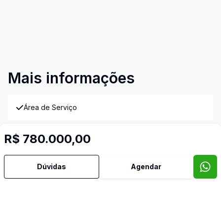
Mais informações
Área de Serviço
Banheiro Social
R$ 780.000,00
Churrasqueira
Dúvidas
Agendar
Cozinha
Sala de Jantar