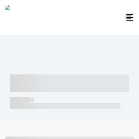
----- ----- -- ------ ---- ---- -- ----- -----
----- --- ------
----- -----
----- ----- -- ------ ---- ---- -- ----- ----- ----- --- ------