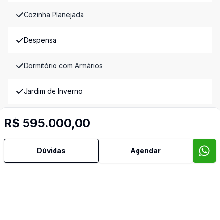
Cozinha Planejada
Despensa
Dormitório com Armários
Jardim de Inverno
Reformado
R$ 595.000,00
Sala de Jantar
Dúvidas
Agendar
Sala de TV
Imóveis semelhantes
Confira imóveis semelhantes