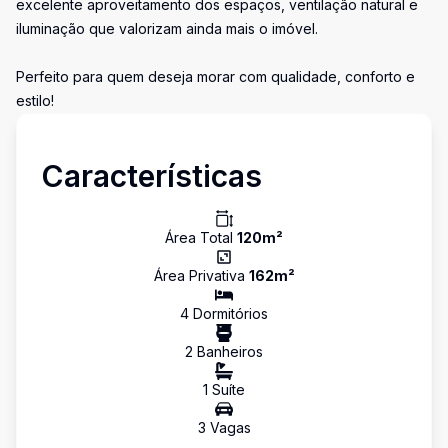
excelente aproveitamento dos espaços, ventilação natural e
iluminação que valorizam ainda mais o imóvel.
Perfeito para quem deseja morar com qualidade, conforto e
estilo!
Características
Área Total
120
m²
Área Privativa
162
m²
4
Dormitório
s
2
Banheiro
s
1
Suíte
3
Vaga
s