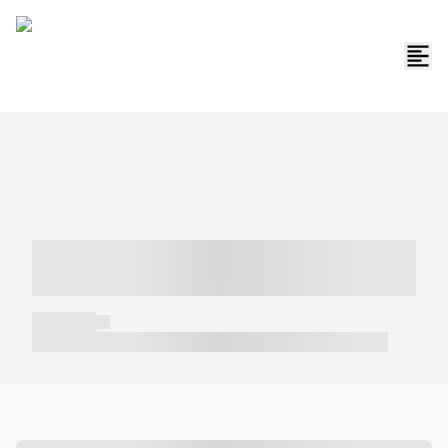
----- ----- -- ------ ---- ---- -- ----- -----
----- --- ------
----- -----
----- ----- -- ------ ---- ---- -- ----- ----- ----- --- ------