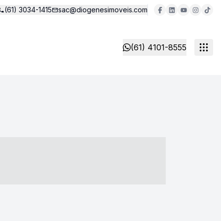
(61) 3034-1415
sac@diogenesimoveis.com
(61) 4101-8555
- ----- ----- --