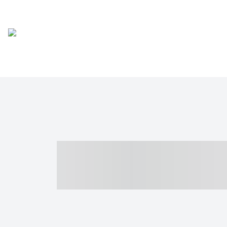
----- ----- -- -
- ------