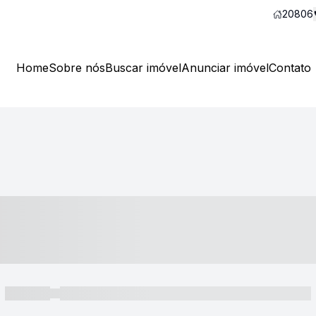
20806
Home
Sobre nós
Buscar imóvel
Anunciar imóvel
Contato
----- ---- ---- -- ----
----- -----
----- ----- -- ------ ---- ---- -- ----- ----- ----- --- ------