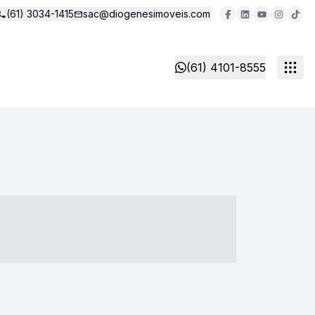
(61) 3034-1415
sac@diogenesimoveis.com
(61) 4101-8555
- ----- ----- --