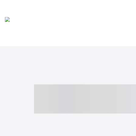
----- ----- -- -
- ------