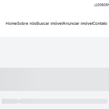
20806
Home
Sobre nós
Buscar imóvel
Anunciar imóvel
Contato
----- ---- ---- -- ----
----- -----
----- ----- -- ------ ---- ---- -- ----- ----- ----- --- ------