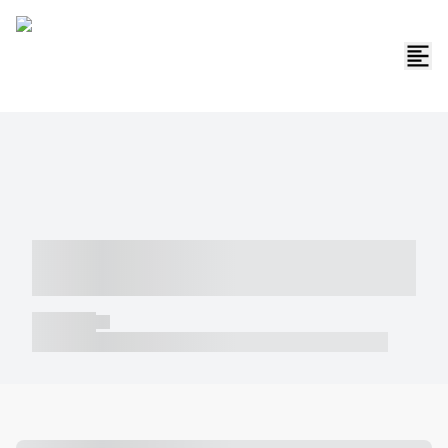
----- ----- -- ------ ---- ---- -- ----- -----
----- --- ------
----- -----
----- ----- -- ------ ---- ---- -- ----- ----- ----- --- ------