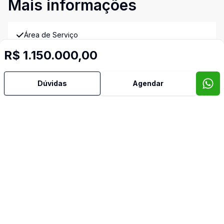
Mais informações
Área de Serviço
R$ 1.150.000,00
Cozinha
Dúvidas
Agendar
Despensa
Dormitório com Armários
Hidromassagem
Quintal
Banheiro de Empregada
Video do imóvel