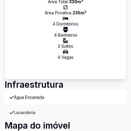
Área Total
330
m²
Área Privativa
235
m²
4
Dormitório
s
4
Banheiro
s
2
Suíte
s
4
Vaga
s
Infraestrutura
Água Encanada
Lavanderia
Mapa do imóvel