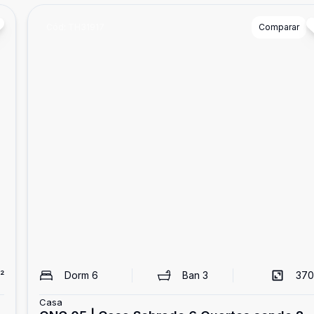
Cód:
TH31917
Comparar
²
Dorm
6
Ban
3
370
Casa