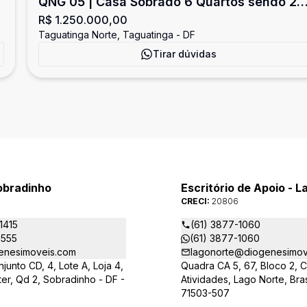
QNG 05 | Casa Sobrado 6 Quartos sendo 2
R$ 1.250.000,00
suítes - Aceita financiamento - com 3 Vagas
Taguatinga Norte, Taguatinga - DF
de Garagem - Taguatinga
Tirar dúvidas
obradinho
Escritório de Apoio - L
CRECI:
20806
1415
(61) 3877-1060
8555
(61) 3877-1060
enesimoveis.com
lagonorte@diogenesimov
junto CD, 4, Lote A, Loja 4,
Quadra CA 5, 67, Bloco 2, 
ter, Qd 2, Sobradinho - DF -
Atividades, Lago Norte, Brasí
71503-507