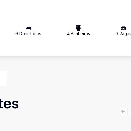
6
Dormitório
s
4
Banheiro
s
3
Vaga
tes
Prev