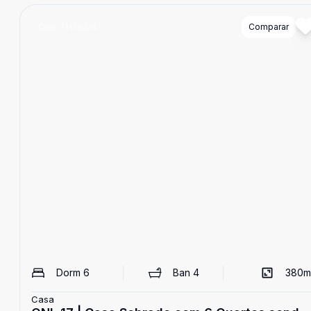
Cód:
TH28314
Comparar
Dorm
6
Ban
4
380
m
Casa