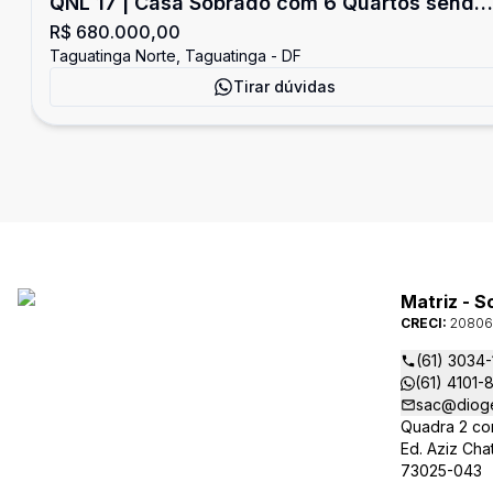
QNL 17 | Casa Sobrado com 6 Quartos sendo
R$ 680.000,00
2 Suítes com 4 Vagas de Garagem-
Taguatinga Norte, Taguatinga - DF
Taguatinga Norte
Tirar dúvidas
Matriz - S
CRECI:
20806
(61) 3034-
(61) 4101-
sac@diog
Quadra 2 con
Ed. Aziz Cha
73025-043