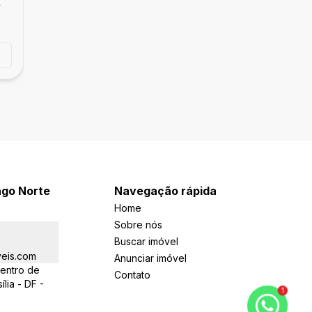
QNM 36 | Casa Sobrado com 3 pavimentos
R$ 599.000,00
Independentes 6 Quartos sendo 3 Suítes 
Taguatinga Norte, Taguatinga - DF
3 Vagas de Garagem - Taguatinga Norte
Tirar dúvidas
ago Norte
Navegação rápida
Home
Sobre nós
Buscar imóvel
eis.com
Anunciar imóvel
Centro de
Contato
lia - DF -
1