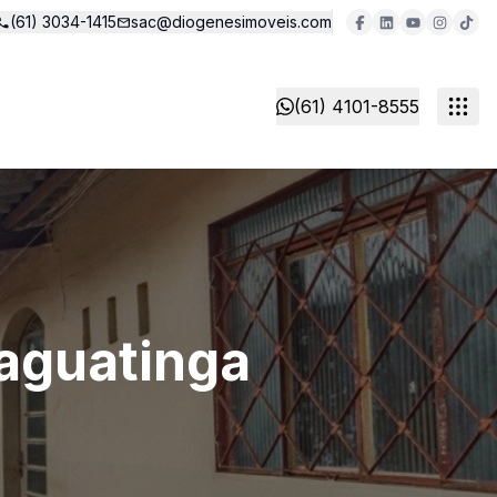
(61) 3034-1415
sac@diogenesimoveis.com
(61) 4101-8555
Taguatinga