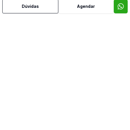
Dúvidas
Agendar
Mais informações
Área de Serviço
Cozinha
Despensa