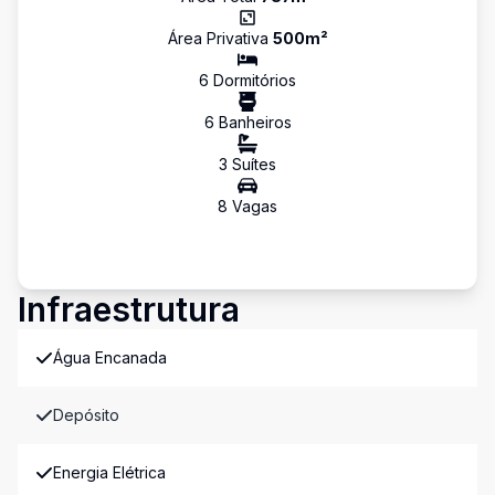
Área Privativa
500
m²
6
Dormitório
s
6
Banheiro
s
3
Suíte
s
8
Vaga
s
Infraestrutura
Água Encanada
Depósito
Energia Elétrica