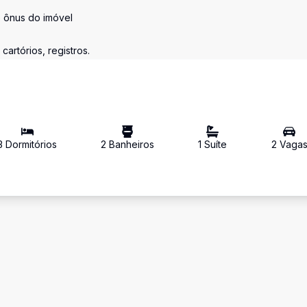
e ônus do imóvel
artórios, registros.
3
Dormitório
s
2
Banheiro
s
1
Suíte
2
Vaga