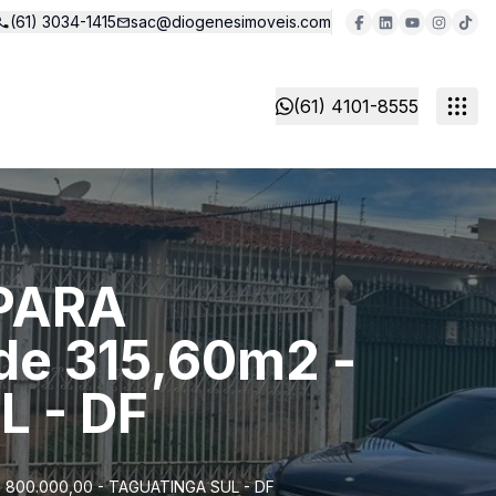
(61) 3034-1415
sac@diogenesimoveis.com
(61) 4101-8555
 PARA
e 315,60m2 -
L - DF
 800.000,00 - TAGUATINGA SUL - DF