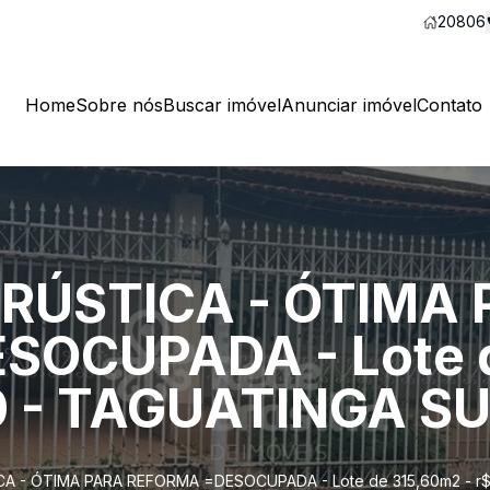
20806
Home
Sobre nós
Buscar imóvel
Anunciar imóvel
Contato
 RÚSTICA - ÓTIMA
OCUPADA - Lote d
0 - TAGUATINGA SU
CA - ÓTIMA PARA REFORMA =DESOCUPADA - Lote de 315,60m2 - r$