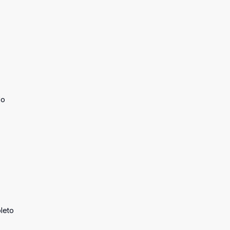
do
leto