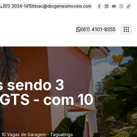
(61) 3034-1415
sac@diogenesimoveis.com
(61) 4101-8555
s sendo 3
 FGTS - com 10
om 10 Vagas de Garagem - Taguatinga