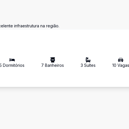
lente infraestrutura na região.
5
Dormitório
s
7
Banheiro
s
3
Suíte
s
10
Vaga