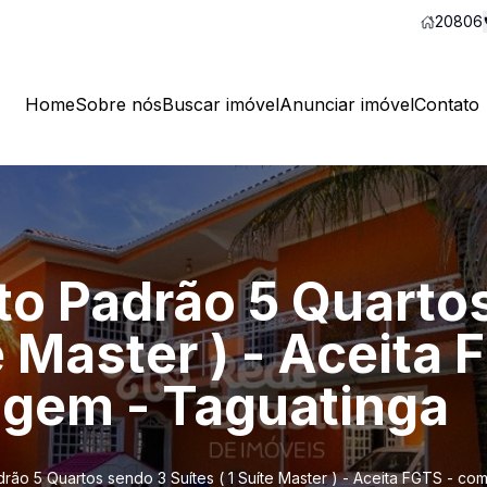
20806
Home
Sobre nós
Buscar imóvel
Anunciar imóvel
Contato
to Padrão 5 Quarto
te Master ) - Aceita
gem - Taguatinga
rão 5 Quartos sendo 3 Suítes ( 1 Suíte Master ) - Aceita FGTS - c