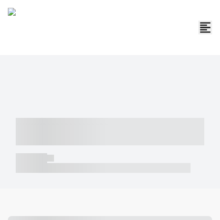
----- ----- -- ------ ---- ---- -- ----- -----
----- --- ------
----- -----
----- ----- -- ------ ---- ---- -- ----- ----- ----- --- ------