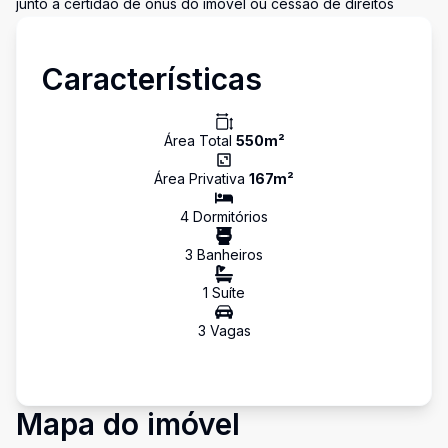
junto à certidão de ônus do imóvel ou cessão de direitos
Características
Área Total
550
m²
Área Privativa
167
m²
4
Dormitório
s
3
Banheiro
s
1
Suíte
3
Vaga
s
Mapa do imóvel