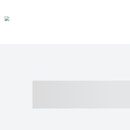
----- ----- -- -
- ------