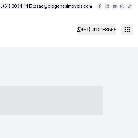
(61) 3034-1415
sac@diogenesimoveis.com
(61) 4101-8555
- ----- ----- --