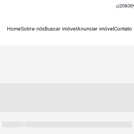
20806
Home
Sobre nós
Buscar imóvel
Anunciar imóvel
Contato
----- ---- ---- -- ----
----- -----
----- ----- -- ------ ---- ---- -- ----- ----- ----- --- ------