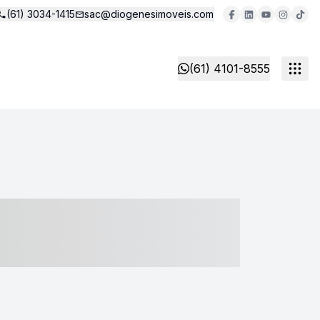
(61) 3034-1415
sac@diogenesimoveis.com
(61) 4101-8555
- ----- ----- --