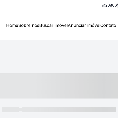
20806
Home
Sobre nós
Buscar imóvel
Anunciar imóvel
Contato
----- ---- ---- -- ----
----- -----
----- ----- -- ------ ---- ---- -- ----- ----- ----- --- ------