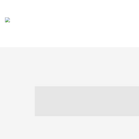
----- ----- -- -
- ------