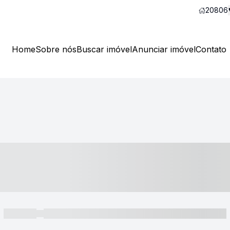
20806
Home
Sobre nós
Buscar imóvel
Anunciar imóvel
Contato
----- ---- ---- -- ----
----- -----
----- ----- -- ------ ---- ---- -- ----- ----- ----- --- ------