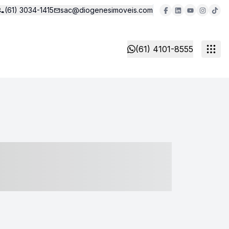
(61) 3034-1415
sac@diogenesimoveis.com
(61) 4101-8555
- ----- ----- --