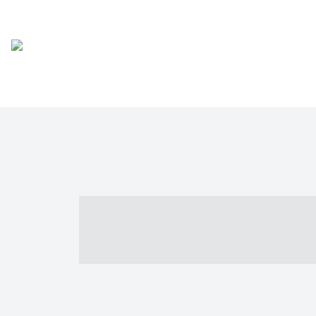
----- ----- -- -
- ------