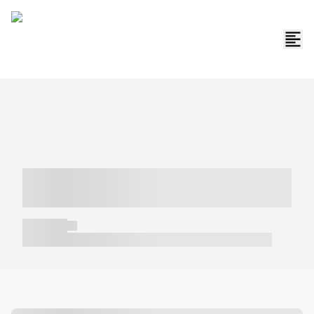
----- ----- -- ------ ---- ---- -- ----- -----
----- --- ------
----- -----
----- ----- -- ------ ---- ---- -- ----- ----- ----- --- ------