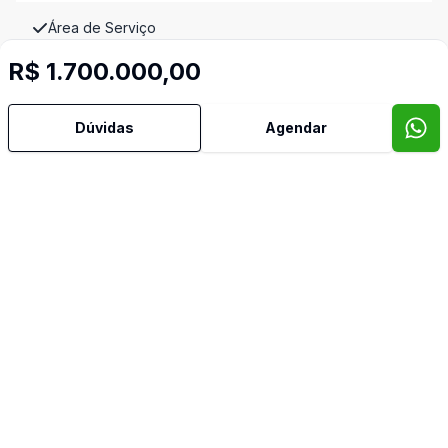
Área de Serviço
R$ 1.700.000,00
Banheiro Social
Dúvidas
Agendar
Copa Cozinha
Vista Panorâmica
Imóveis semelhantes
Confira imóveis semelhantes
Cód:
AM313
Comparar