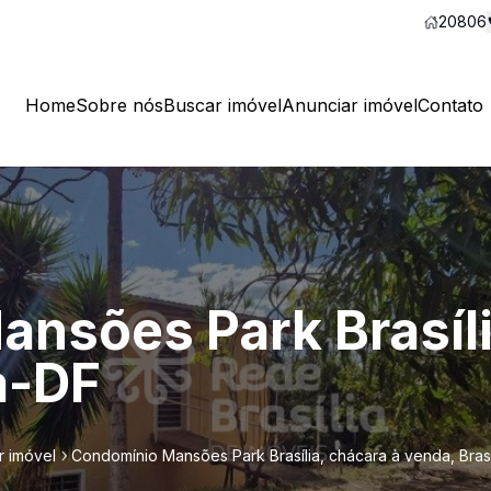
20806
Home
Sobre nós
Buscar imóvel
Anunciar imóvel
Contato
nsões Park Brasíli
a-DF
r imóvel
Condomínio Mansões Park Brasília, chácara à venda, Brasí