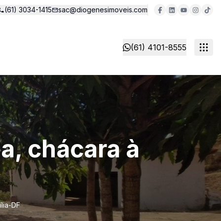
(61) 3034-1415
sac@diogenesimoveis.com
(61) 4101-8555
a, chácara à
lia-DF