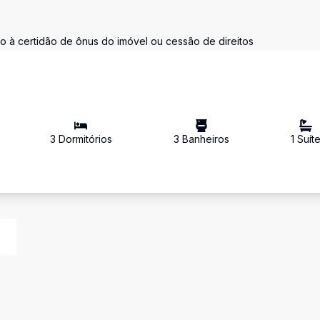
to à certidão de ônus do imóvel ou cessão de direitos
3
Dormitório
s
3
Banheiro
s
1
Suít