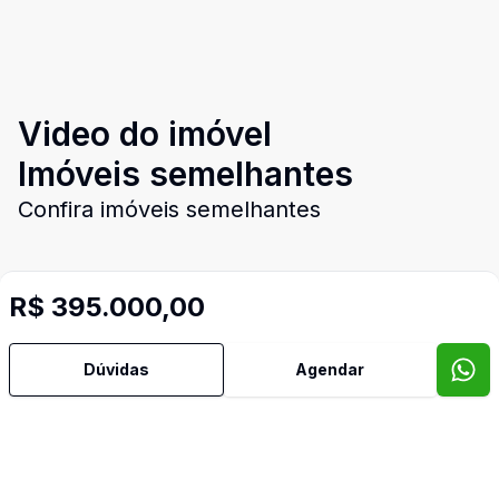
Video do imóvel
Imóveis semelhantes
Confira imóveis semelhantes
R$ 395.000,00
Cód:
PD3432
Comparar
Có
Dúvidas
Agendar