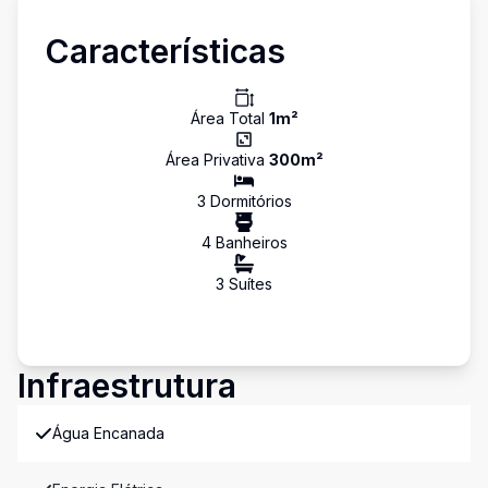
Características
Área Total
1
m²
Área Privativa
300
m²
3
Dormitório
s
4
Banheiro
s
3
Suíte
s
Infraestrutura
Água Encanada