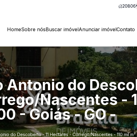
20806
Home
Sobre nós
Buscar imóvel
Anunciar imóvel
Contato
 Antonio do Descob
rrego/Nascentes - 1
0 - Goiás - GO -
nio do Descoberto - 11 Hectares - Córrego/Nascentes - 110 mil m² 