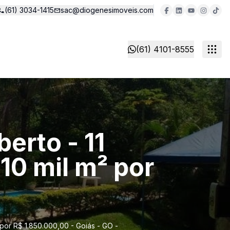
(61) 3034-1415
sac@diogenesimoveis.com
(61) 4101-8555
erto - 11
10 mil m² por
por R$ 1.850.000,00 - Goiás - GO -