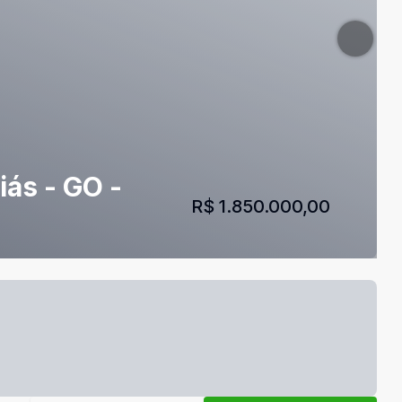
iás - GO -
R$ 1.850.000,00