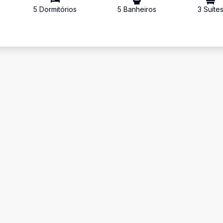
5
Dormitório
s
5
Banheiro
s
3
Suíte