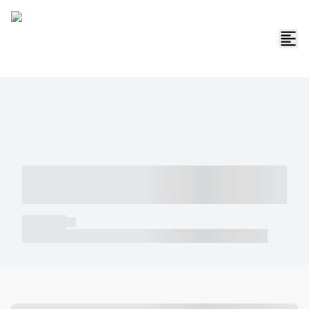
----- ----- -- ------ ---- ---- -- ----- -----
----- --- ------
----- -----
----- ----- -- ------ ---- ---- -- ----- ----- ----- --- ------