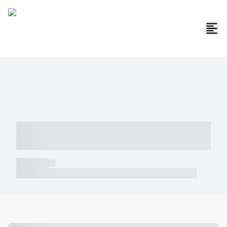
----- ----- -- ------ ---- ---- -- ----- -----
----- --- ------
----- -----
----- ----- -- ------ ---- ---- -- ----- ----- ----- --- ------