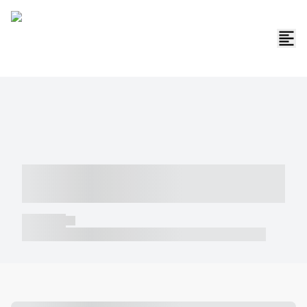
----- ----- -- ------ ---- ---- -- ----- -----
----- --- ------
----- -----
----- ----- -- ------ ---- ---- -- ----- ----- ----- --- ------