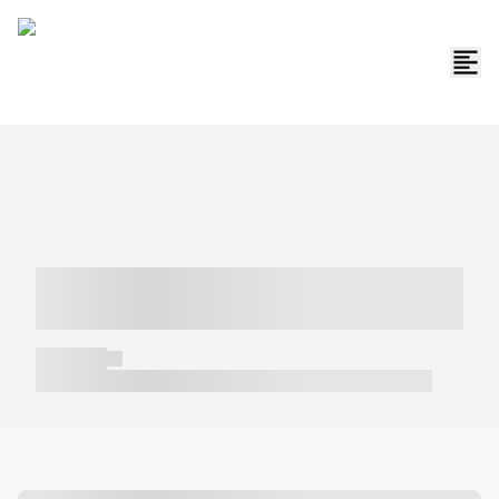
----- ----- -- ------ ---- ---- -- ----- -----
----- --- ------
----- -----
----- ----- -- ------ ---- ---- -- ----- ----- ----- --- ------