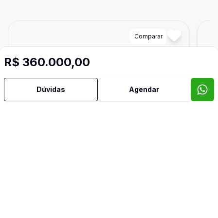
Cód:
TH35467
Comparar
Có
R$ 360.000,00
Dúvidas
Agendar
Dorm
1
Ban
1
27
m²