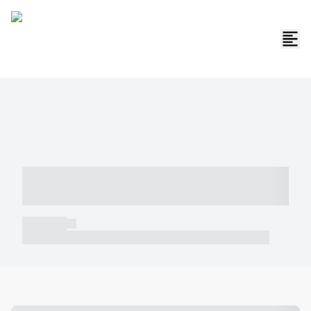
----- ----- -- ------ ---- ---- -- ----- -----
----- --- ------
----- -----
----- ----- -- ------ ---- ---- -- ----- ----- ----- --- ------