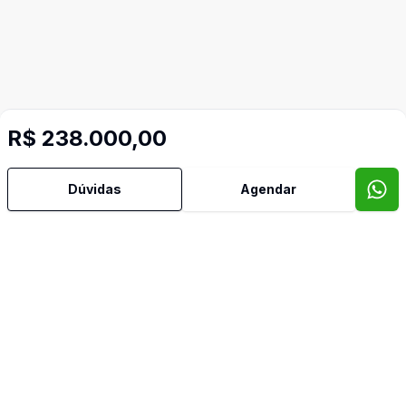
R$ 238.000,00
Imóveis semelhantes
Confira imóveis semelhantes
Dúvidas
Agendar
Cód:
SP950
Comparar
Có