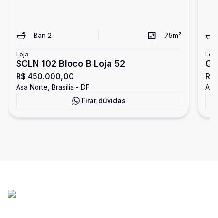
Ban
2
75
m²
Loja
Loja
SCLN 102 Bloco B Loja 52
CL
R$ 450.000,00
R$
de
Asa Norte, Brasília - DF
Asa 
Op
Tirar dúvidas
In