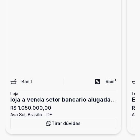
Ban
1
95
m²
Loja
Loja
loja a venda setor bancario alugada
Edi
R$ 1.050.000,00
R$
dando renda localização
co
Asa Sul, Brasília - DF
Asa 
Su
Tirar dúvidas