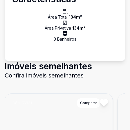
Área Total
134
m²
Área Privativa
134
m²
3
Banheiro
s
Imóveis semelhantes
Confira imóveis semelhantes
Cód:
OV131
Comparar
Có