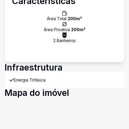
Características
Área Total
200
m²
Área Privativa
200
m²
2
Banheiro
s
Infraestrutura
Energia Trifásica
Mapa do imóvel