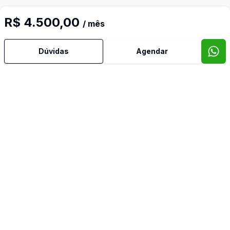
R$ 4.500,00
/ mês
Dúvidas
Agendar
Corretor
DIOGENES IMOVEIS
Diógenes Silveira De Oliveira
8065
(61) 99824-6212
(61) 9814-7204