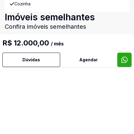
Cozinha
Imóveis semelhantes
Confira imóveis semelhantes
R$ 12.000,00
/ mês
Cód:
DI934
Comparar
Có
Dúvidas
Agendar