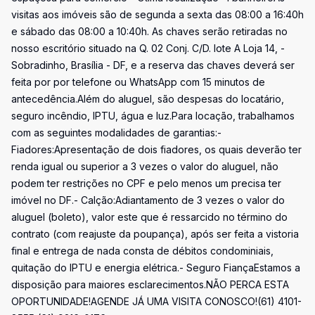
visitas aos imóveis são de segunda a sexta das 08:00 a 16:40h
e sábado das 08:00 a 10:40h. As chaves serão retiradas no
nosso escritório situado na Q. 02 Conj. C/D. lote A Loja 14, -
Sobradinho, Brasília - DF, e a reserva das chaves deverá ser
feita por por telefone ou WhatsApp com 15 minutos de
antecedência.Além do aluguel, são despesas do locatário,
seguro incêndio, IPTU, água e luz.Para locação, trabalhamos
com as seguintes modalidades de garantias:-
Fiadores:Apresentação de dois fiadores, os quais deverão ter
renda igual ou superior a 3 vezes o valor do aluguel, não
podem ter restrições no CPF e pelo menos um precisa ter
imóvel no DF.- Calção:Adiantamento de 3 vezes o valor do
aluguel (boleto), valor este que é ressarcido no término do
contrato (com reajuste da poupança), após ser feita a vistoria
final e entrega de nada consta de débitos condominiais,
quitação do IPTU e energia elétrica.- Seguro FiançaEstamos a
disposição para maiores esclarecimentos.NÃO PERCA ESTA
OPORTUNIDADE!AGENDE JÁ UMA VISITA CONOSCO!(61) 4101-