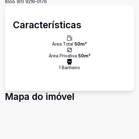
8555 (61) 9216-0176
Características
Área Total
50
m²
Área Privativa
50
m²
1
Banheiro
Mapa do imóvel