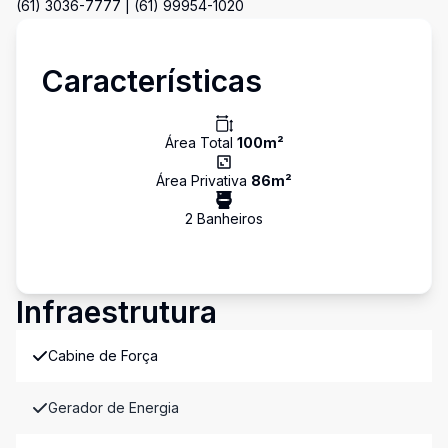
(61) 3036-7777 | (61) 99954-1020
Características
Área Total
100
m²
Área Privativa
86
m²
2
Banheiro
s
Infraestrutura
Cabine de Força
Gerador de Energia