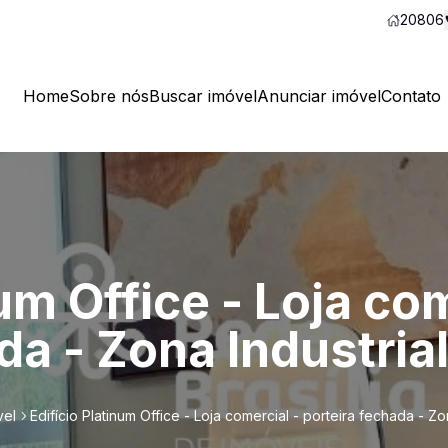
20806
Home
Sobre nós
Buscar imóvel
Anunciar imóvel
Contato
um Office - Loja com
da - Zona Industria
vel
Edifício Platinum Office - Loja comercial - porteira fechada - Zon