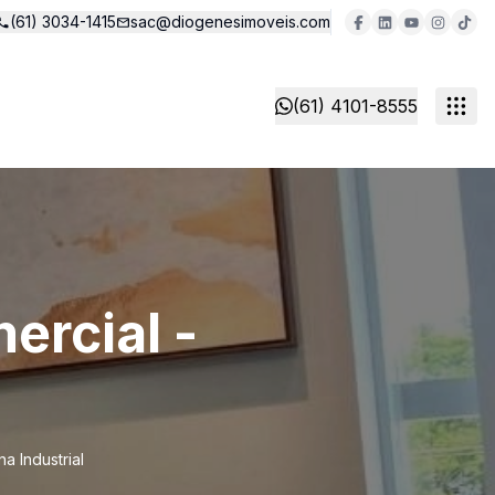
(61) 3034-1415
sac@diogenesimoveis.com
(61) 4101-8555
ercial -
l
a Industrial