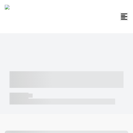
----- ----- -- ------ ---- ---- -- ----- -----
----- --- ------
----- -----
----- ----- -- ------ ---- ---- -- ----- ----- ----- --- ------