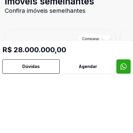
Imóveis semelhantes
Confira imóveis semelhantes
Cód:
TH34921
Comparar
Có
R$ 28.000.000,00
Dúvidas
Agendar