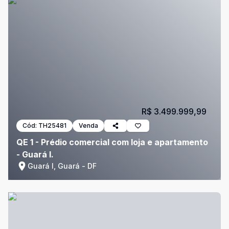
R$ 3.499.999,99
Cód:
TH25481
Venda
QE 1 - Prédio comercial com loja e apartamento
- Guará I.
Guará I, Guará - DF