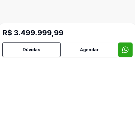
R$ 3.499.999,99
Mais informações
Dúvidas
Agendar
Cozinha
Video do imóvel
Imóveis semelhantes
Confira imóveis semelhantes
Cód:
JM797
Comparar