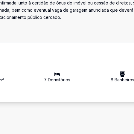
firmada junto à certidão de ônus do imóvel ou cessão de direitos, 
iminada, bem como eventual vaga de garagem anunciada que deverá
stacionamento público cercado.
m²
7
Dormitório
s
8
Banheiro