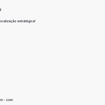
I
calização estratégica!
 m - com: