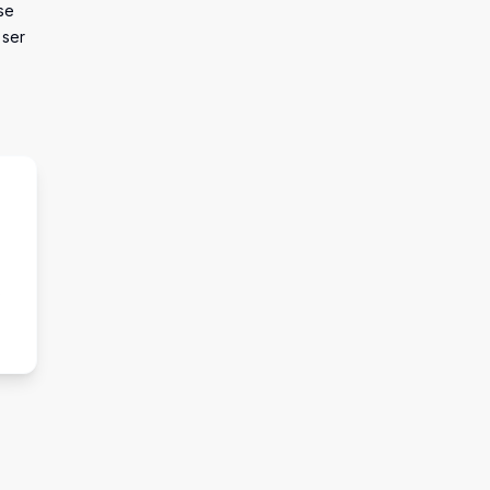
se
 ser
s