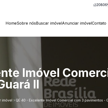
20806
Home
Sobre nós
Buscar imóvel
Anunciar imóvel
Contato
ente Imóvel Comerc
uará II
r imóvel
QE 40 - Excelente Imóvel Comercial com 3 pavimentos - G