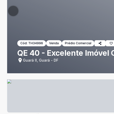
Cód:
TH34996
Venda
Prédio Comercial
QE 40 - Excelente Imóvel 
Guará II, Guará - DF