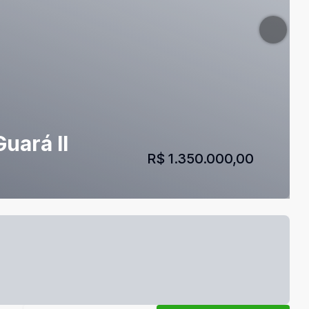
uará II
R$ 1.350.000,00