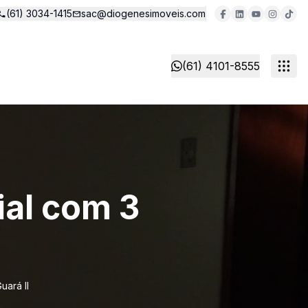
(61) 3034-1415
sac@diogenesimoveis.com
(61) 4101-8555
ial com 3
uará II