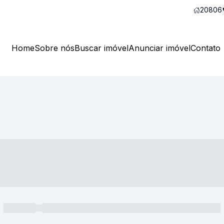
20806
Home
Sobre nós
Buscar imóvel
Anunciar imóvel
Contato
----- ---- ---- -- ----
----- -----
----- ----- -- ------ ---- ---- -- ----- ----- ----- --- ------