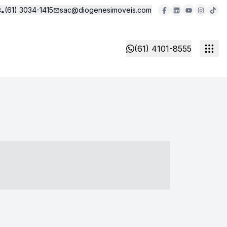
(61) 3034-1415
sac@diogenesimoveis.com
(61) 4101-8555
- ----- ----- --