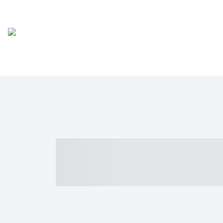
----- ----- -- -
- ------