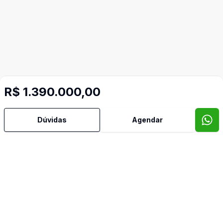
Video do imóvel
R$ 1.390.000,00
Imóveis semelhantes
Confira imóveis semelhantes
Dúvidas
Agendar
Cód:
TH25609
Comparar