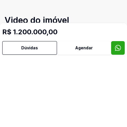
Video do imóvel
Imóveis semelhantes
R$ 1.200.000,00
Confira imóveis semelhantes
Dúvidas
Agendar
Cód:
TH33395
Comparar
Có