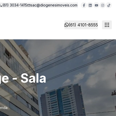
(61) 3034-1415
sac@diogenesimoveis.com
(61) 4101-8555
e - Sala
venda