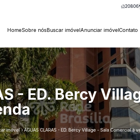
20806
Home
Sobre nós
Buscar imóvel
Anunciar imóvel
Contato
- ED. Bercy Villag
enda
ar imóvel
ÁGUAS CLARAS - ED. Bercy Village - Sala Comercial á 