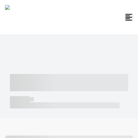
----- ----- -- ------ ---- ---- -- ----- -----
----- --- ------
----- -----
----- ----- -- ------ ---- ---- -- ----- ----- ----- --- ------