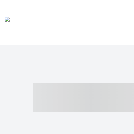
----- ----- -- -
- ------