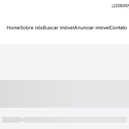
20806
Home
Sobre nós
Buscar imóvel
Anunciar imóvel
Contato
----- ---- ---- -- ----
----- -----
----- ----- -- ------ ---- ---- -- ----- ----- ----- --- ------