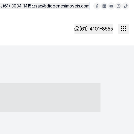
(61) 3034-1415
sac@diogenesimoveis.com
(61) 4101-8555
- ----- ----- --