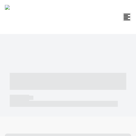
----- ----- -- ------ ---- ---- -- ----- -----
----- --- ------
----- -----
----- ----- -- ------ ---- ---- -- ----- ----- ----- --- ------