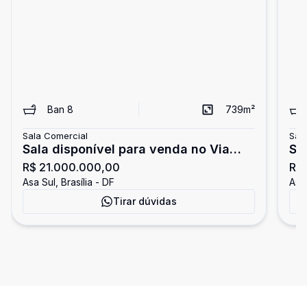
Ban
8
739
m²
Sala Comercial
Sal
Sala disponível para venda no Via
SC
R$ 21.000.000,00
R$
Office, 739 m² - R$ 21.000.000,00 -
no
Asa Sul, Brasília - DF
Asa 
Brasília/DF
Sul
Tirar dúvidas