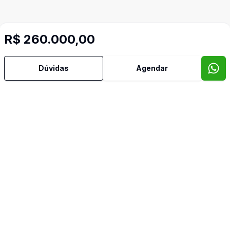
R$ 260.000,00
Dúvidas
Agendar
Mais informações
Aceita Pet
Monitoramento
Video do imóvel
Imóveis semelhantes
Confira imóveis semelhantes